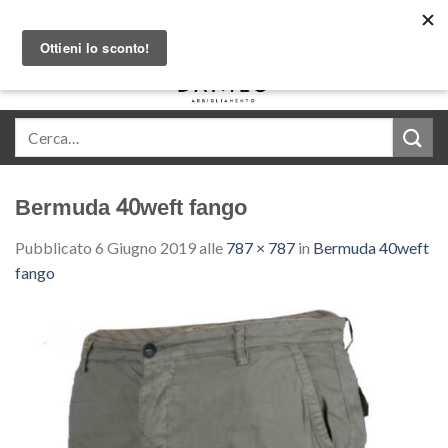
Skip
Acquista in comode rate con Klarna
to
content
0
Bermuda 40weft fango
Pubblicato
6 Giugno 2019
alle
787 × 787
in
Bermuda 40weft
fango