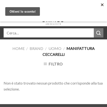
Skip
Acquista in comode rate con Klarna
to
content
0
HOME
/
BRAND
/
UOMO
/
MANIFATTURA
CECCARELLI
FILTRO
Non è stato trovato nessun prodotto che corrisponde alla tua
selezione.