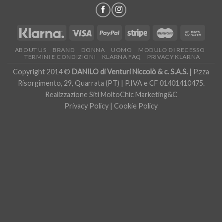
ABOUT US
BRAND
DONNA
UOMO
MODULO DI RECESSO
TERMINI E CONDIZIONI
KLARNA FAQ
PRIVACY KLARNA
Copyright 2014 ©
DANILO di Venturi Niccolò & c. S.A.S.
| P.zza
Risorgimento, 29, Quarrata (PT) | P.IVA e CF 01401410475.
Realizzazione Siti
MoltoChic Marketing&C
Privacy Policy
|
Cookie Policy