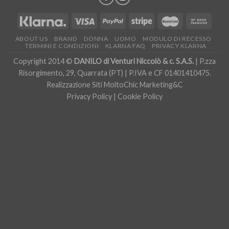
ABOUT US
BRAND
DONNA
UOMO
MODULO DI RECESSO
TERMINI E CONDIZIONI
KLARNA FAQ
PRIVACY KLARNA
Copyright 2014 ©
DANILO di Venturi Niccolò & c. S.A.S.
| P.zza
Risorgimento, 29, Quarrata (PT) | P.IVA e CF 01401410475.
Realizzazione Siti
MoltoChic Marketing&C
Privacy Policy
|
Cookie Policy