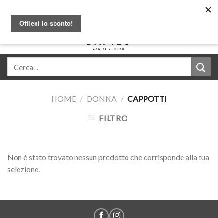
Skip
Acquista in comode rate con Klarna
to
content
0
HOME
/
DONNA
/
CAPPOTTI
FILTRO
Non è stato trovato nessun prodotto che corrisponde alla tua
selezione.