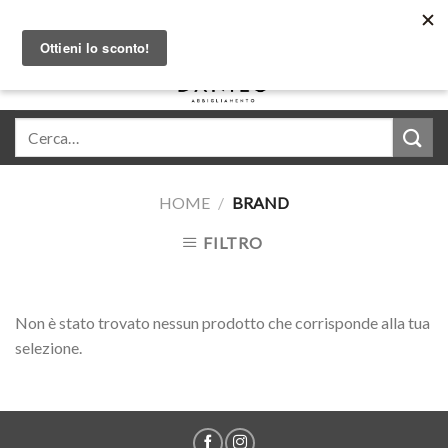
Skip
Acquista in comode rate con Klarna
to
content
0
HOME
/
BRAND
FILTRO
Non è stato trovato nessun prodotto che corrisponde alla tua
selezione.