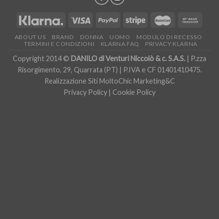
ABOUT US
BRAND
DONNA
UOMO
MODULO DI RECESSO
TERMINI E CONDIZIONI
KLARNA FAQ
PRIVACY KLARNA
Copyright 2014 ©
DANILO di Venturi Niccolò & c. S.A.S.
| P.zza
Risorgimento, 29, Quarrata (PT) | P.IVA e CF 01401410475.
Realizzazione Siti
MoltoChic Marketing&C
Privacy Policy
|
Cookie Policy