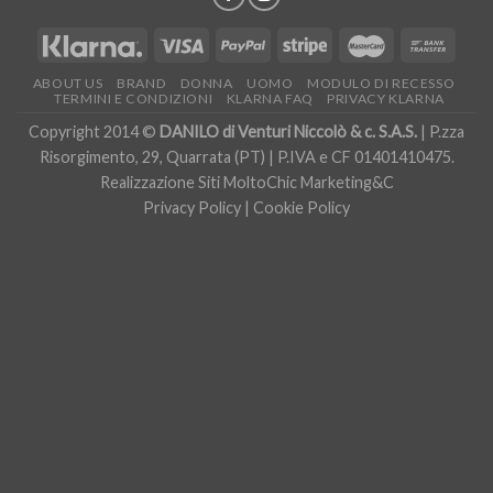
ABOUT US
BRAND
DONNA
UOMO
MODULO DI RECESSO
TERMINI E CONDIZIONI
KLARNA FAQ
PRIVACY KLARNA
Copyright 2014 ©
DANILO di Venturi Niccolò & c. S.A.S.
| P.zza
Risorgimento, 29, Quarrata (PT) | P.IVA e CF 01401410475.
Realizzazione Siti
MoltoChic Marketing&C
Privacy Policy
|
Cookie Policy