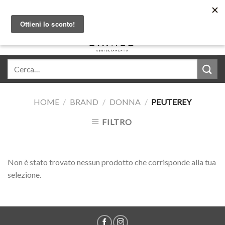
Skip
Acquista in comode rate con Klarna
to
content
0
HOME
/
BRAND
/
DONNA
/
PEUTEREY
FILTRO
Non è stato trovato nessun prodotto che corrisponde alla tua
selezione.