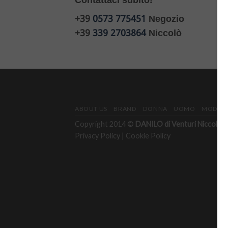
Contattaci subito!
+39
0573 775451
Negozio
+39
339 2703864
Niccolò
ABOUT US
BRAND
DONNA
UOMO
MODULO
Copyright 2014 ©
DANILO di Venturi Niccolò & 
Privacy Policy
|
Cookie Policy