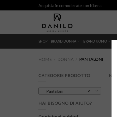
Skip
Acquista in comode rate con Klarna
to
content
SHOP
BRAND DONNA
BRAND UOMO
D
HOME
/
DONNA
/
PANTALONI
CATEGORIE PRODOTTO
Non 
Pantaloni
×
HAI BISOGNO DI AIUTO?