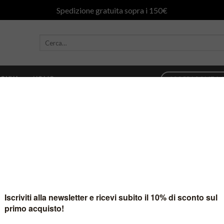
Spedizione gratuita sopra i 150€
ONNA
UOMO
SCOPRI COME AC
è stato trovato nessun prodotto che corrisponde alla tua selezione