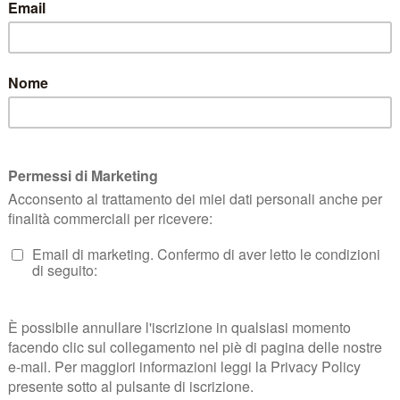
 DI RECESSO
TERMINI E CONDIZIONI
KLARNA FAQ
PRIVACY KLARN
c. S.A.S.
| P.zza Risorgimento, 29, Quarrata (PT) | P.IVA e CF 01401410