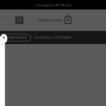
Consegna in 24-48 ore
0
CARRELLO /
€
0.00
Assistenza:
339 2703864
QUISTARE A RATE
.