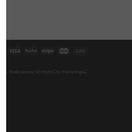
A
475. Realizzazione Siti
MoltoChic Marketing&C