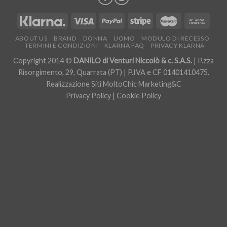
ABOUT US
BRAND
DONNA
UOMO
MODULO DI RECESSO
TERMINI E CONDIZIONI
KLARNA FAQ
PRIVACY KLARNA
Copyright 2014 ©
DANILO di Venturi Niccolò & c. S.A.S.
| P.zza
Risorgimento, 29, Quarrata (PT) | P.IVA e CF 01401410475.
Realizzazione Siti
MoltoChic Marketing&C
Privacy Policy
|
Cookie Policy