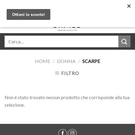
Skip
Acquista in comode rate con Klarna
to
content
0
HOME
/
DONNA
/
SCARPE
FILTRO
Non è stato trovato nessun prodotto che corrisponde alla tua
selezione.