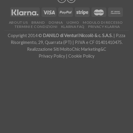
ABOUT US
BRAND
DONNA
UOMO
MODULO DI RECESSO
TERMINI E CONDIZIONI
KLARNA FAQ
PRIVACY KLARNA
Copyright 2014 ©
DANILO di Venturi Niccolò & c. S.A.S.
| P.zza
Risorgimento, 29, Quarrata (PT) | P.IVA e CF 01401410475.
Realizzazione Siti
MoltoChic Marketing&C
Privacy Policy
|
Cookie Policy