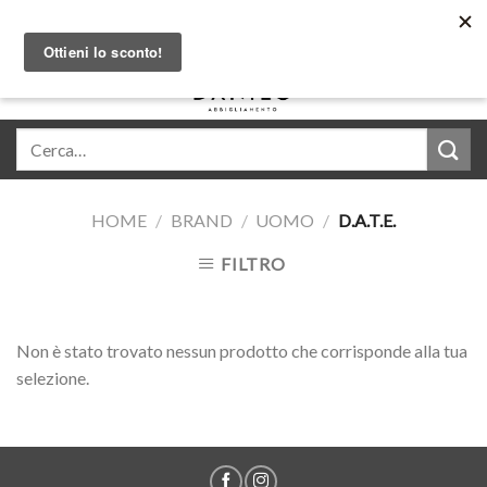
Skip
Acquista in comode rate con Klarna
to
content
0
HOME
/
BRAND
/
UOMO
/
D.A.T.E.
FILTRO
Non è stato trovato nessun prodotto che corrisponde alla tua
selezione.