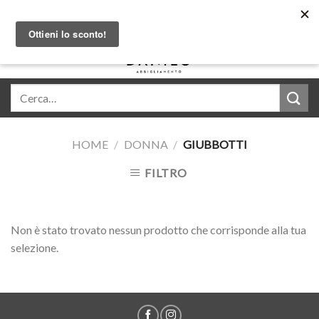
Skip
Acquista in comode rate con Klarna
to
content
0
HOME
/
DONNA
/
GIUBBOTTI
FILTRO
Non è stato trovato nessun prodotto che corrisponde alla tua
selezione.