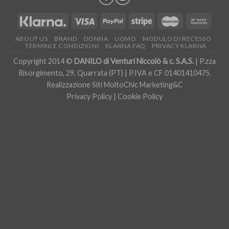
ABOUT US
BRAND
DONNA
UOMO
MODULO DI RECESSO
TERMINI E CONDIZIONI
KLARNA FAQ
PRIVACY KLARNA
Copyright 2014 ©
DANILO di Venturi Niccolò & c. S.A.S.
| P.zza
Risorgimento, 29, Quarrata (PT) | P.IVA e CF 01401410475.
Realizzazione Siti
MoltoChic Marketing&C
Privacy Policy
|
Cookie Policy