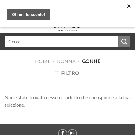
Skip
Acquista in comode rate con Klarna
to
content
0
HOME
/
DONNA
/
GONNE
FILTRO
Non è stato trovato nessun prodotto che corrisponde alla tua
selezione.