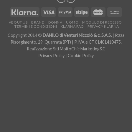
ABOUT US
BRAND
DONNA
UOMO
MODULO DI RECESSO
TERMINI E CONDIZIONI
KLARNA FAQ
PRIVACY KLARNA
Copyright 2014 ©
DANILO di Venturi Niccolò & c. S.A.S.
| P.zza
Risorgimento, 29, Quarrata (PT) | P.IVA e CF 01401410475.
Realizzazione Siti
MoltoChic Marketing&C
Privacy Policy
|
Cookie Policy