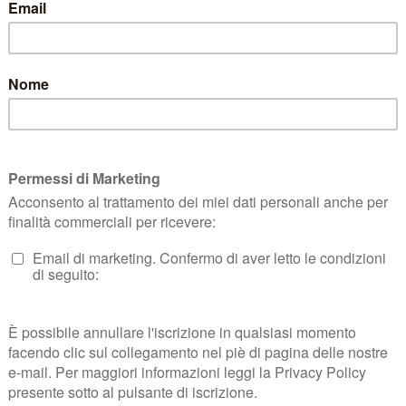
 DI RECESSO
TERMINI E CONDIZIONI
KLARNA FAQ
PRIVACY KLARN
c. S.A.S.
| P.zza Risorgimento, 29, Quarrata (PT) | P.IVA e CF 01401410