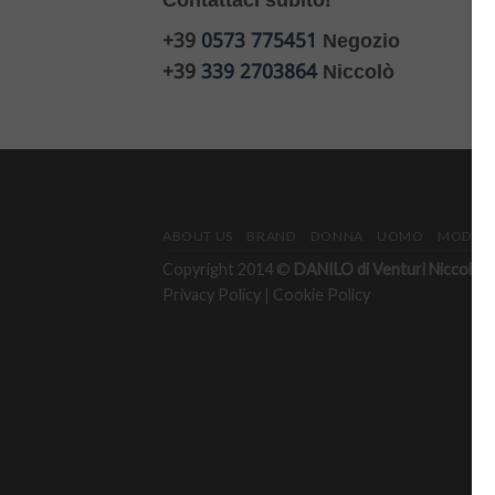
Contattaci subito!
+39
0573 775451
Negozio
+39
339 2703864
Niccolò
ABOUT US
BRAND
DONNA
UOMO
MODULO
Copyright 2014 ©
DANILO di Venturi Niccolò & 
Privacy Policy
|
Cookie Policy