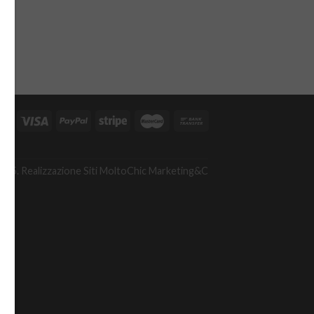
A
475. Realizzazione Siti
MoltoChic Marketing&C