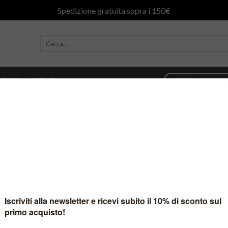
Spedizione gratuita sopra i 150€
ONNA
UOMO
SCOPRI COME AC
Y
è stato trovato nessun prodotto che corrisponde alla tua selezione