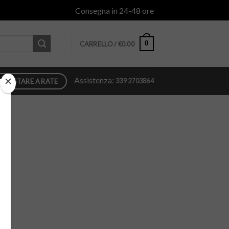
Consegna in 24-48 ore
0
CARRELLO /
€
0.00
Assistenza:
339 2703864
QUISTARE A RATE
.