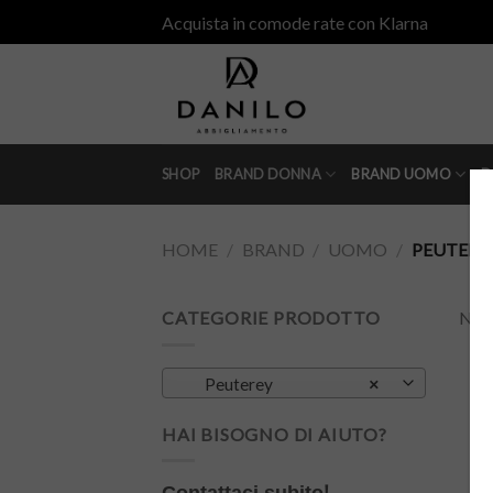
Skip
Acquista in comode rate con Klarna
to
content
SHOP
BRAND DONNA
BRAND UOMO
D
HOME
/
BRAND
/
UOMO
/
PEUTERE
CATEGORIE PRODOTTO
Non 
Peuterey
×
HAI BISOGNO DI AIUTO?