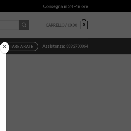
Consegna in 24-48 ore
0
CARRELLO /
€
0.00
Assistenza:
339 2703864
QUISTARE A RATE
.