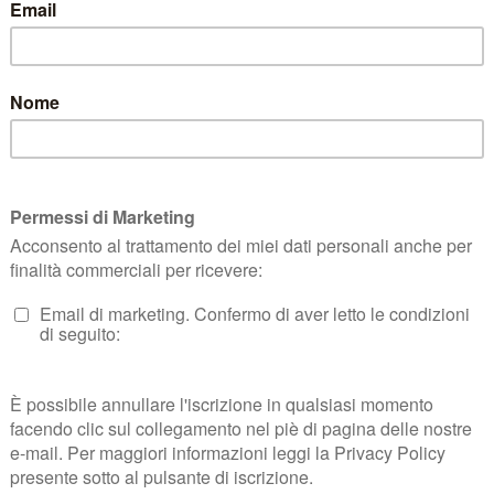
 DI RECESSO
TERMINI E CONDIZIONI
KLARNA FAQ
PRIVACY KLARN
c. S.A.S.
| P.zza Risorgimento, 29, Quarrata (PT) | P.IVA e CF 01401410