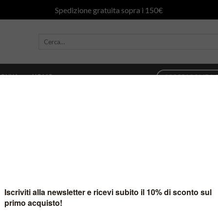
Spedizione gratuita sopra i 150€
ONNA
UOMO
SCOPRI COME AC
è stato trovato nessun prodotto che corrisponde alla tua selezione