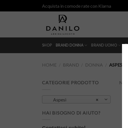
Skip
Acquista in comode rate con Klarna
to
content
SHOP
BRAND DONNA
BRAND UOMO
D
HOME
/
BRAND
/
DONNA
/
ASPESI
CATEGORIE PRODOTTO
Non 
Aspesi
×
HAI BISOGNO DI AIUTO?