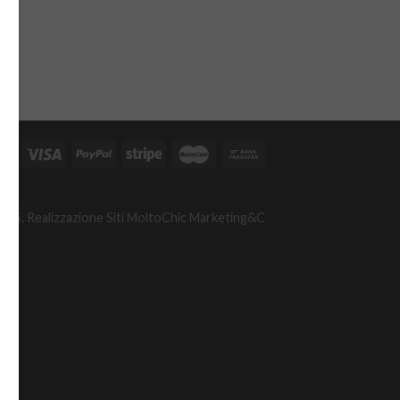
A
475. Realizzazione Siti
MoltoChic Marketing&C