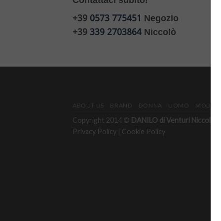
Contattaci subito!
+39
0573 775451
Negozio
+39
339 2703864
Niccolò
ABOUT US
BRAND
DONNA
UOMO
MODULO
Copyright 2014 ©
DANILO di Venturi Niccolò & 
Privacy Policy
|
Cookie Policy