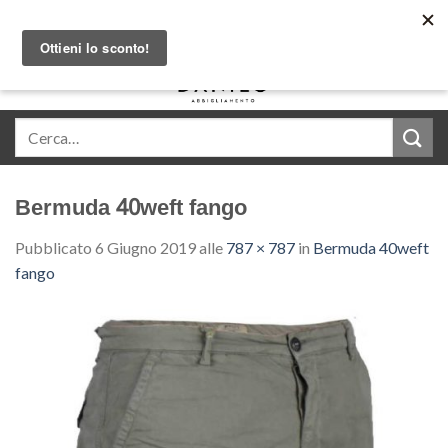
Skip
Acquista in comode rate con Klarna
to
content
0
Bermuda 40weft fango
Pubblicato
6 Giugno 2019
alle
787 × 787
in
Bermuda 40weft
fango