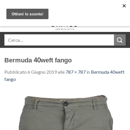
Skip
Acquista in comode rate con Klarna
to
content
0
Bermuda 40weft fango
Pubblicato
6 Giugno 2019
alle
787 × 787
in
Bermuda 40weft
fango