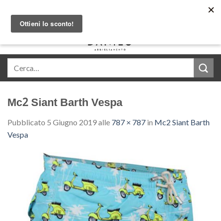
Skip
Acquista in comode rate con Klarna
to
content
0
Mc2 Siant Barth Vespa
Pubblicato
5 Giugno 2019
alle
787 × 787
in
Mc2 Siant Barth
Vespa