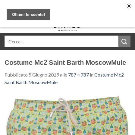
Skip
Acquista in comode rate con Klarna
to
content
0
Costume Mc2 Saint Barth MoscowMule
Pubblicato
5 Giugno 2019
alle
787 × 787
in
Costume Mc2
Saint Barth MoscowMule