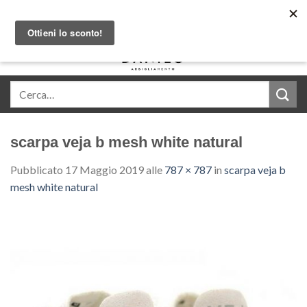
Skip
Acquista in comode rate con Klarna
to
content
0
scarpa veja b mesh white natural
Pubblicato
17 Maggio 2019
alle
787 × 787
in
scarpa veja b
mesh white natural