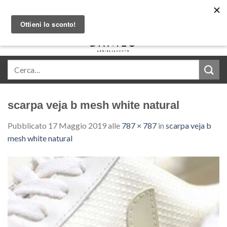
Skip
Acquista in comode rate con Klarna
to
content
0
scarpa veja b mesh white natural
Pubblicato
17 Maggio 2019
alle
787 × 787
in
scarpa veja b
mesh white natural