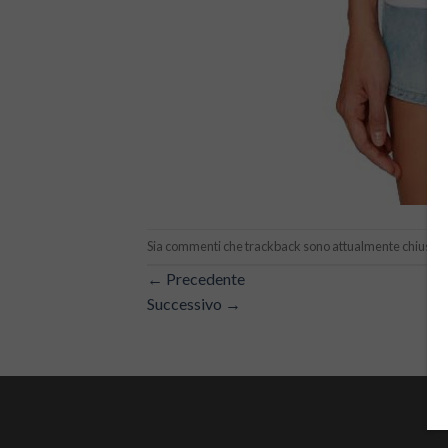
Sia commenti che trackback sono attualmente chiusi.
←
Precedente
Successivo
→