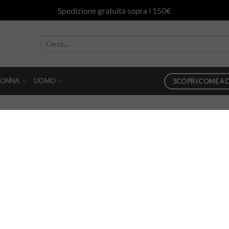
Spedizione gratuita sopra i 150€
ONNA
UOMO
SCOPRI COME AC
s
in
t-shirt dondup paillettes