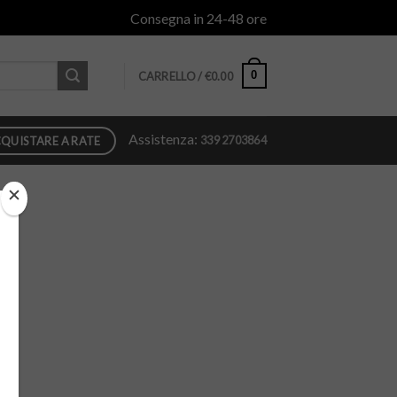
Consegna in 24-48 ore
0
CARRELLO /
€
0.00
Assistenza:
339 2703864
QUISTARE A RATE