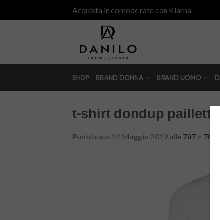
Skip
Acquista in comode rate con Klarna
to
content
SHOP
BRAND DONNA
BRAND UOMO
D
t-shirt dondup paillette
Pubblicato
14 Maggio 2019
alle
787 × 787