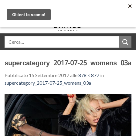
Skip
Acquista in comode rate con Klarna
to
content
0
supercategory_2017-07-25_womens_03a
Pubblicato
15 Settembre 2017
alle
878 × 877
in
supercategory_2017-07-25_womens_03a