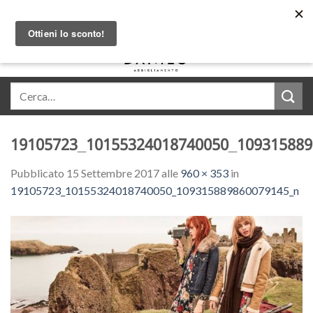
Skip
Acquista in comode rate con Klarna
to
content
0
19105723_10155324018740050_109315889
Pubblicato
15 Settembre 2017
alle
960 × 353
in
19105723_10155324018740050_109315889860079145_n