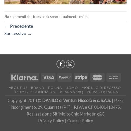
Sia commenti che trackback sono attualmente chiusi.
←
Precedente
Successivo
→
ABOUT US
BRAND
DONNA
UOMO
MODULO DI RECESSO
TERMINI E CONDIZIONI
KLARNA FAQ
PRIVACY KLARNA
Copyright 2014 ©
DANILO di Venturi Niccolò & c. S.A.S.
| P.zza
Risorgimento, 29, Quarrata (PT) | P.IVA e CF 01401410475.
Realizzazione Siti
MoltoChic Marketing&C
Privacy Policy
|
Cookie Policy