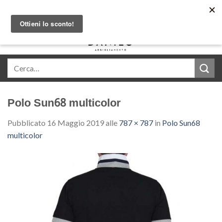
Skip
Acquista in comode rate con Klarna
to
content
0
Polo Sun68 multicolor
Pubblicato
16 Maggio 2019
alle
787 × 787
in
Polo Sun68
multicolor