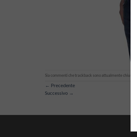
Sia commenti che trackback sono attualmente chiusi.
←
Precedente
Successivo
→