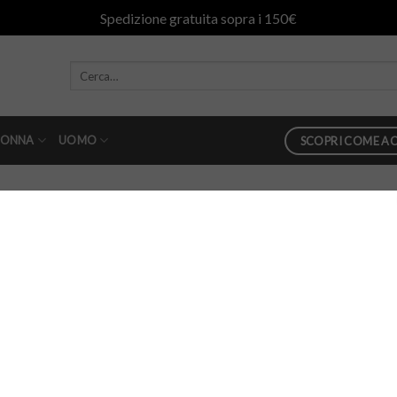
Spedizione gratuita sopra i 150€
ONNA
UOMO
SCOPRI COME AC
in
Polo Sun68 multicolor