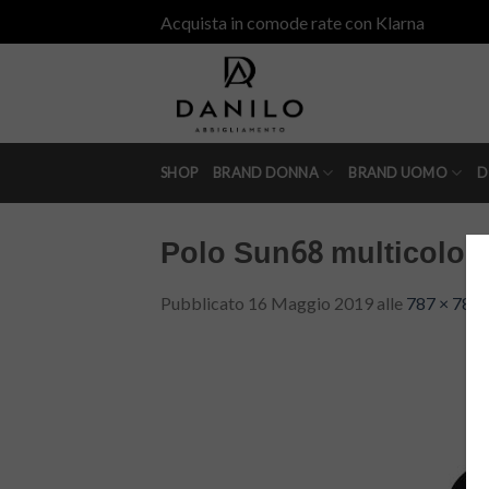
Skip
Acquista in comode rate con Klarna
to
content
SHOP
BRAND DONNA
BRAND UOMO
D
Polo Sun68 multicolor
Pubblicato
16 Maggio 2019
alle
787 × 787