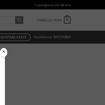
Consegna in 24-48 ore
0
CARRELLO /
€
0.00
Assistenza:
339 2703864
QUISTARE A RATE