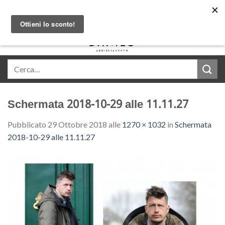
Skip
Acquista in comode rate con Klarna
to
content
0
Schermata 2018-10-29 alle 11.11.27
Pubblicato
29 Ottobre 2018
alle
1270 × 1032
in
Schermata
2018-10-29 alle 11.11.27