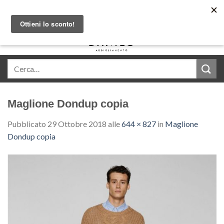
Skip
Acquista in comode rate con Klarna
to
content
0
Maglione Dondup copia
Pubblicato
29 Ottobre 2018
alle
644 × 827
in
Maglione
Dondup copia