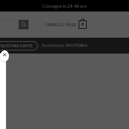
Consegna in 24-48 ore
0
CARRELLO /
€
0.00
Assistenza:
339 2703864
QUISTARE A RATE