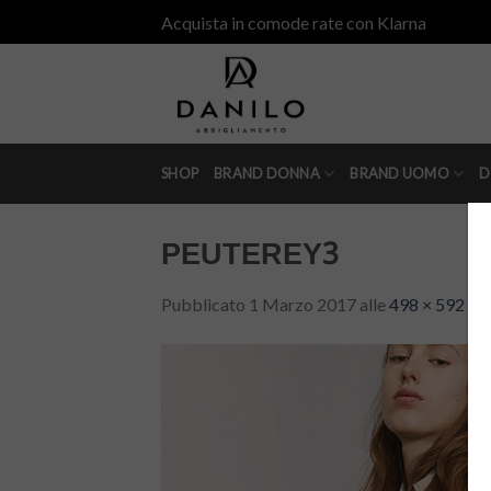
Skip
Acquista in comode rate con Klarna
to
content
SHOP
BRAND DONNA
BRAND UOMO
D
PEUTEREY3
Pubblicato
1 Marzo 2017
alle
498 × 592
in