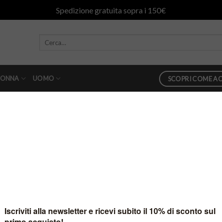
Spedizione gratuita sopra i 150€
ONNA
UOMO
SCOPRI COME AC
PEUTEREY3