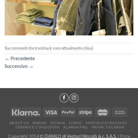
Sia commenti che trackback sono attualmente chiusi.
←
Precedente
Successivo
→
ABOUT US
BRAND
DONNA
UOMO
MODULO DI RECESSO
TERMINI E CONDIZIONI
KLARNA FAQ
PRIVACY KLARNA
Copyright 2014 ©
DANILO di Venturi Niccolò & c. S.A.S.
| P.zza