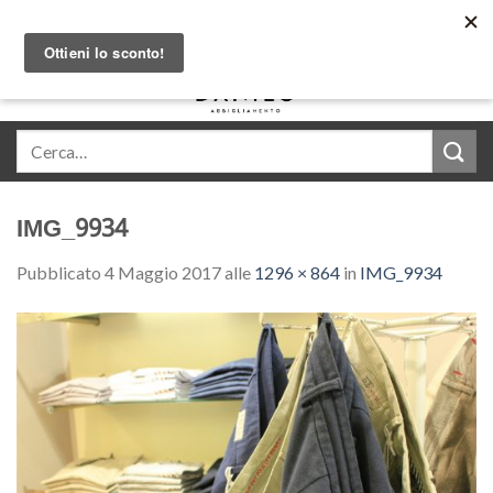
Skip
Acquista in comode rate con Klarna
to
content
0
IMG_9934
Pubblicato
4 Maggio 2017
alle
1296 × 864
in
IMG_9934