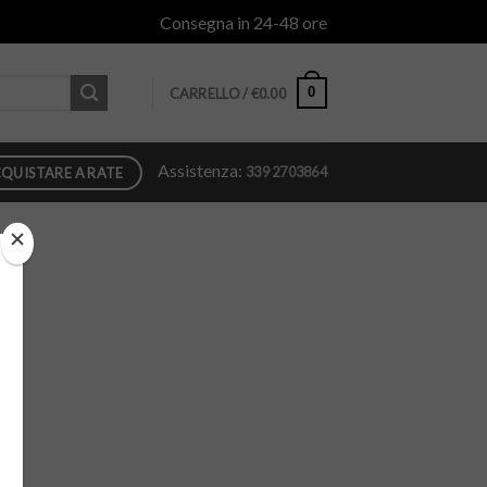
Consegna in 24-48 ore
0
CARRELLO /
€
0.00
Assistenza:
339 2703864
QUISTARE A RATE