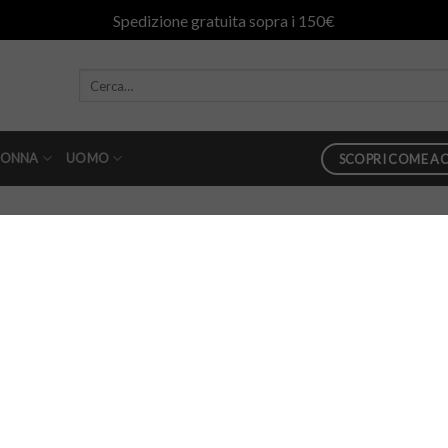
Spedizione gratuita sopra i 150€
ONNA
UOMO
SCOPRI COME AC
Jeans Dondup Koons