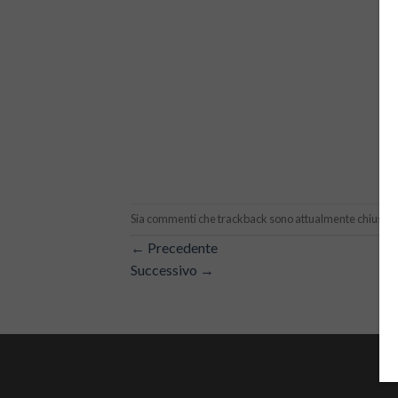
Sia commenti che trackback sono attualmente chiusi.
←
Precedente
Successivo
→