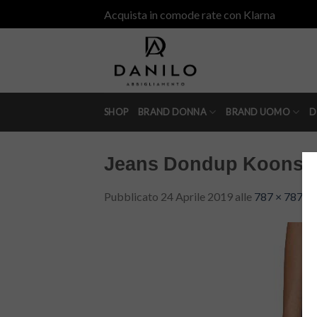
Skip
Acquista in comode rate con Klarna
to
content
SHOP
BRAND DONNA
BRAND UOMO
D
Jeans Dondup Koons
Pubblicato
24 Aprile 2019
alle
787 × 787
in