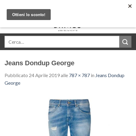
Skip
Acquista in comode rate con Klarna
to
content
0
Jeans Dondup George
Pubblicato
24 Aprile 2019
alle
787 × 787
in
Jeans Dondup
George