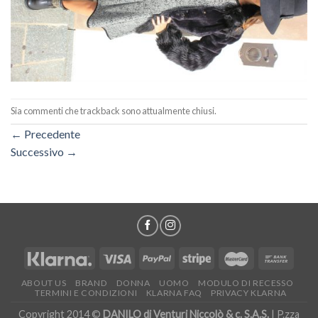
Sia commenti che trackback sono attualmente chiusi.
←
Precedente
Successivo
→
ABOUT US
BRAND
DONNA
UOMO
MODULO DI RECESSO
TERMINI E CONDIZIONI
KLARNA FAQ
PRIVACY KLARNA
Copyright 2014 ©
DANILO di Venturi Niccolò & c. S.A.S.
| P.zza