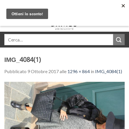
Skip
Acquista in comode rate con Klarna
to
content
0
IMG_4084(1)
Pubblicato
9 Ottobre 2017
alle
1296 × 864
in
IMG_4084(1)