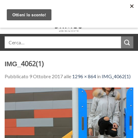
Skip
Acquista in comode rate con Klarna
to
content
0
IMG_4062(1)
Pubblicato
9 Ottobre 2017
alle
1296 × 864
in
IMG_4062(1)