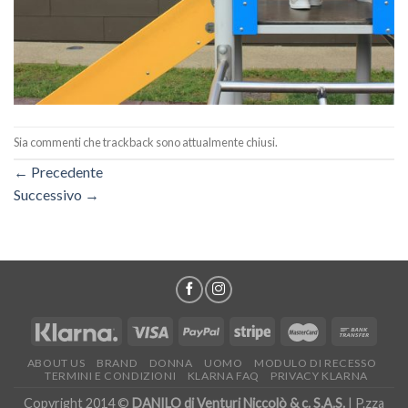
Sia commenti che trackback sono attualmente chiusi.
←
Precedente
Successivo
→
ABOUT US
BRAND
DONNA
UOMO
MODULO DI RECESSO
TERMINI E CONDIZIONI
KLARNA FAQ
PRIVACY KLARNA
Copyright 2014 ©
DANILO di Venturi Niccolò & c. S.A.S.
| P.zza