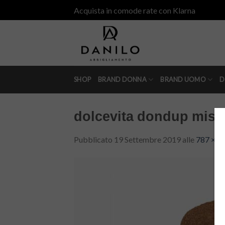
Skip
Acquista in comode rate con Klarna
to
content
SHOP
BRAND DONNA
BRAND UOMO
D
dolcevita dondup mist
Pubblicato
19 Settembre 2019
alle
787 × 7