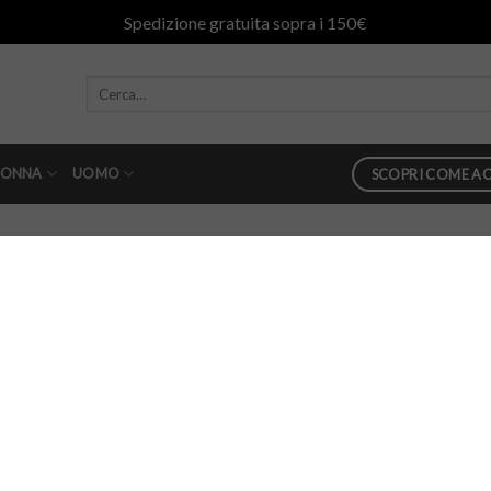
Spedizione gratuita sopra i 150€
ONNA
UOMO
SCOPRI COME AC
o lana
87
in
dolcevita dondup misto lana