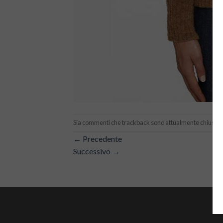
Sia commenti che trackback sono attualmente chiusi.
←
Precedente
Successivo
→