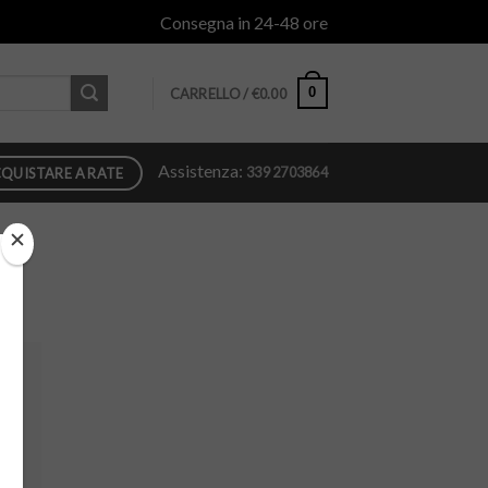
Consegna in 24-48 ore
0
CARRELLO /
€
0.00
Assistenza:
339 2703864
QUISTARE A RATE