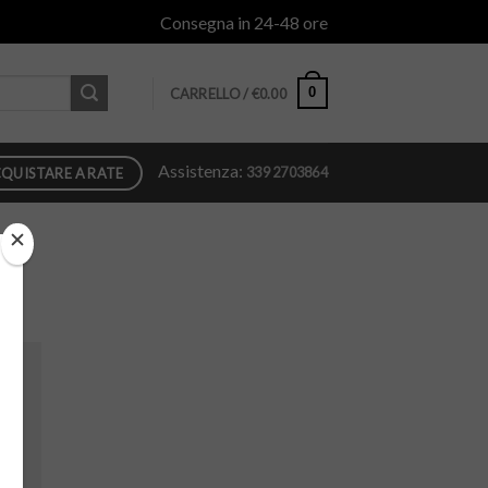
Consegna in 24-48 ore
0
CARRELLO /
€
0.00
Assistenza:
339 2703864
QUISTARE A RATE