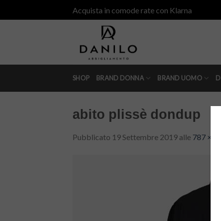
Skip
Acquista in comode rate con Klarna
to
content
SHOP
BRAND DONNA
BRAND UOMO
D
abito plissè dondup
Pubblicato
19 Settembre 2019
alle
787 × 7