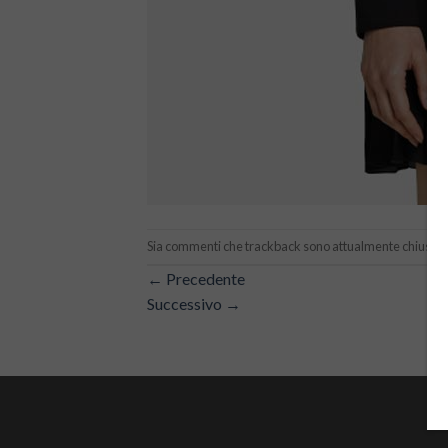
Sia commenti che trackback sono attualmente chiusi.
←
Precedente
Successivo
→