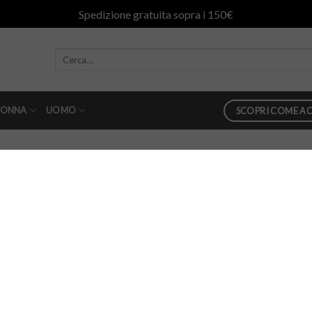
Spedizione gratuita sopra i 150€
ONNA
UOMO
SCOPRI COME AC
87
in
abito plissè dondup