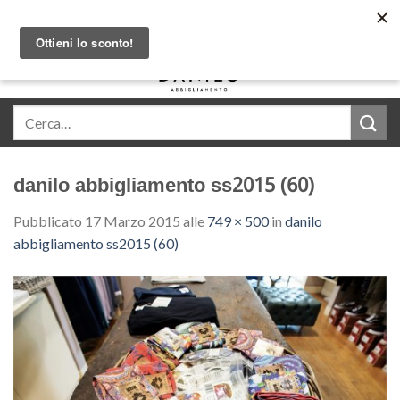
Skip
Acquista in comode rate con Klarna
to
content
0
danilo abbigliamento ss2015 (60)
Pubblicato
17 Marzo 2015
alle
749 × 500
in
danilo
abbigliamento ss2015 (60)