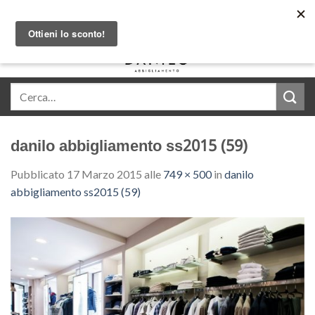
Skip
Acquista in comode rate con Klarna
to
content
0
danilo abbigliamento ss2015 (59)
Pubblicato
17 Marzo 2015
alle
749 × 500
in
danilo
abbigliamento ss2015 (59)