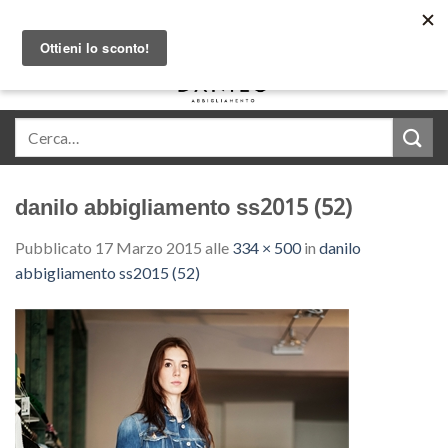
Skip
Acquista in comode rate con Klarna
to
content
0
danilo abbigliamento ss2015 (52)
Pubblicato
17 Marzo 2015
alle
334 × 500
in
danilo
abbigliamento ss2015 (52)