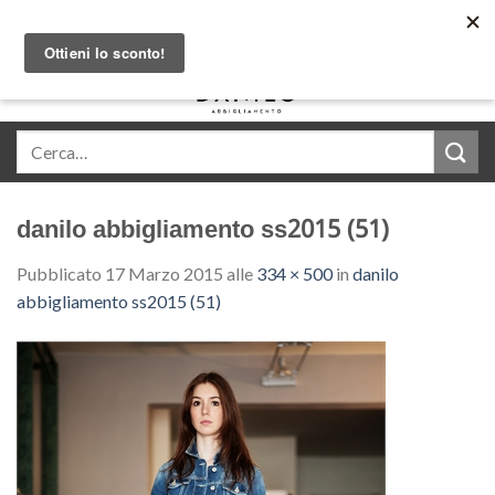
Skip
Acquista in comode rate con Klarna
to
content
0
danilo abbigliamento ss2015 (51)
Pubblicato
17 Marzo 2015
alle
334 × 500
in
danilo
abbigliamento ss2015 (51)