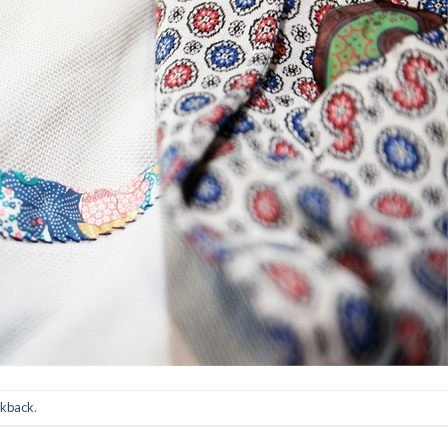
ckback
.