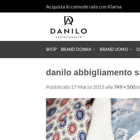
Skip
Acquista in comode rate con Klarna
to
content
SHOP
BRAND DONNA
BRAND UOMO
D
danilo abbigliamento s
Pubblicato
17 Marzo 2015
alle
749 × 500
i