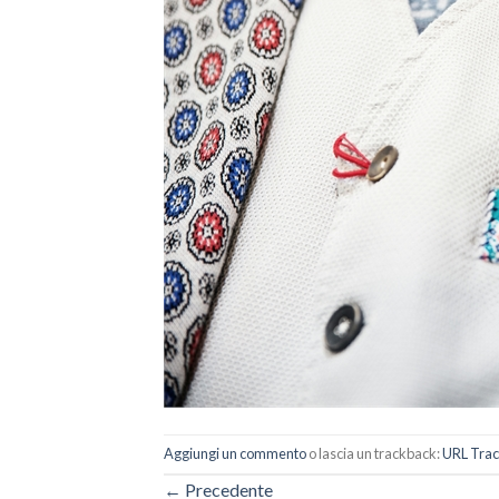
Aggiungi un commento
o lascia un trackback:
URL Tra
←
Precedente