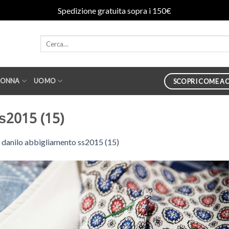
Spedizione gratuita sopra i 150€
ONNA
UOMO
SCOPRI COME AC
s2015 (15)
n
danilo abbigliamento ss2015 (15)