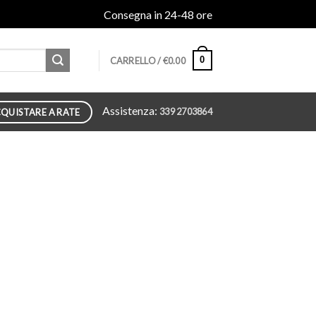
Consegna in 24-48 ore
0
CARRELLO /
€
0.00
Assistenza:
339 2703864
QUISTARE A RATE