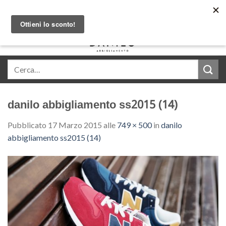
Skip
Acquista in comode rate con Klarna
to
content
0
danilo abbigliamento ss2015 (14)
Pubblicato
17 Marzo 2015
alle
749 × 500
in
danilo
abbigliamento ss2015 (14)