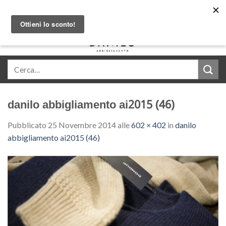
Skip
Acquista in comode rate con Klarna
to
content
0
danilo abbigliamento ai2015 (46)
Pubblicato
25 Novembre 2014
alle
602 × 402
in
danilo
abbigliamento ai2015 (46)