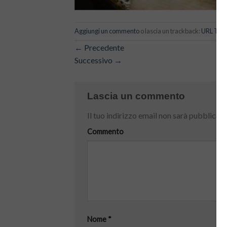
Aggiungi un commento
o lascia un trackback:
URL Tra
←
Precedente
Successivo
→
Lascia un commento
Il tuo indirizzo email non sarà pubblicato
Commento
Nome
*