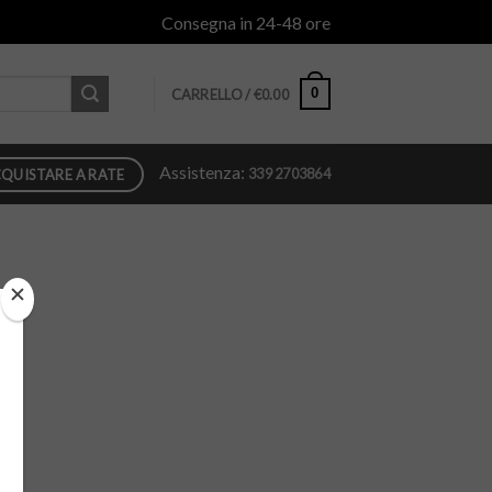
Consegna in 24-48 ore
0
CARRELLO /
€
0.00
Assistenza:
339 2703864
QUISTARE A RATE