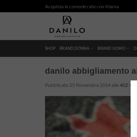
Skip
Acquista in comode rate con Klarna
to
content
SHOP
BRAND DONNA
BRAND UOMO
D
danilo abbigliamento a
Pubblicato
25 Novembre 2014
alle
402 × 6