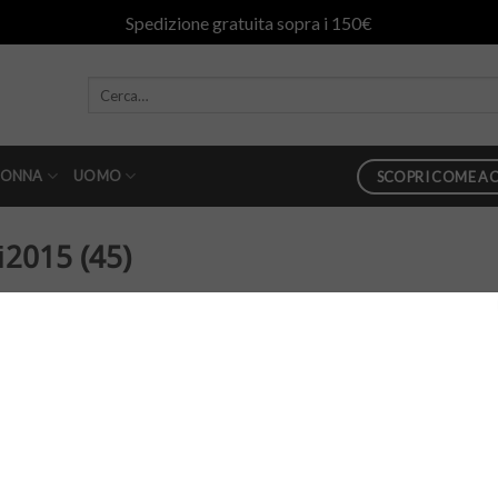
Spedizione gratuita sopra i 150€
ONNA
UOMO
SCOPRI COME AC
i2015 (45)
02
in
danilo abbigliamento ai2015 (45)