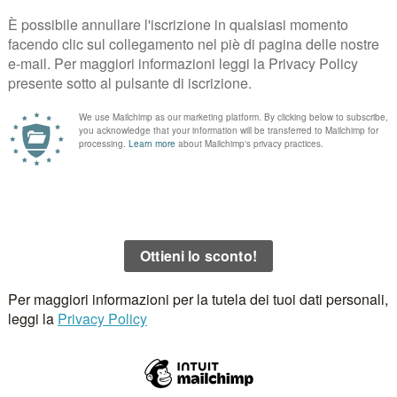
ckback
.
.
I campi obbligatori sono contrassegnati
*
Email
*
Sito 