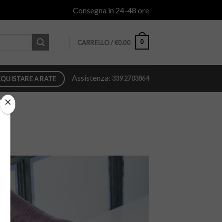
Consegna in 24-48 ore
0
CARRELLO /
€
0.00
Assistenza:
339 2703864
QUISTARE A RATE