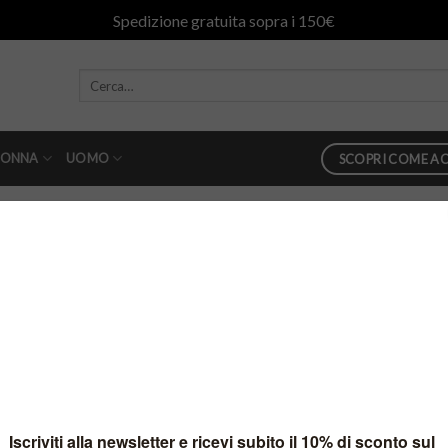
Spedizione gratuita sopra i 150€
ONNA
UOMO
SCOPRI COME AC
n
danilo-ss16