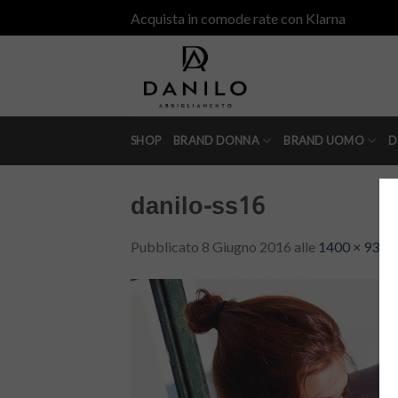
Skip
Acquista in comode rate con Klarna
to
content
SHOP
BRAND DONNA
BRAND UOMO
D
danilo-ss16
Pubblicato
8 Giugno 2016
alle
1400 × 933
i