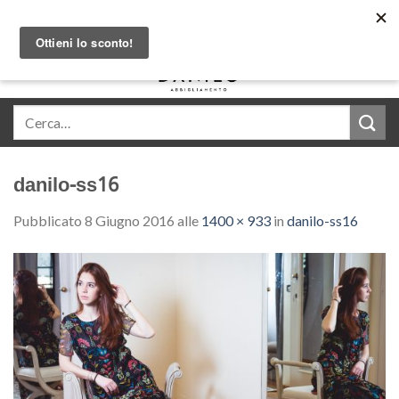
Skip
Acquista in comode rate con Klarna
to
content
0
danilo-ss16
Pubblicato
8 Giugno 2016
alle
1400 × 933
in
danilo-ss16