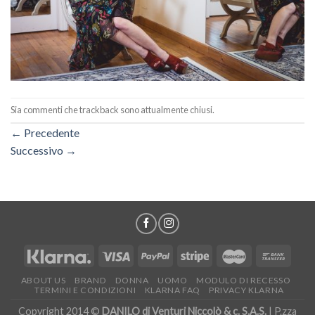
Sia commenti che trackback sono attualmente chiusi.
←
Precedente
Successivo
→
ABOUT US
BRAND
DONNA
UOMO
MODULO DI RECESSO
TERMINI E CONDIZIONI
KLARNA FAQ
PRIVACY KLARNA
Copyright 2014 ©
DANILO di Venturi Niccolò & c. S.A.S.
| P.zza