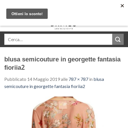
Skip
Acquista in comode rate con Klarna
to
content
0
blusa semicouture in georgette fantasia
fioriia2
Pubblicato
14 Maggio 2019
alle
787 × 787
in
blusa
semicouture in georgette fantasia fioriia2