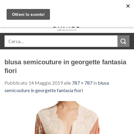
Skip
Acquista in comode rate con Klarna
to
content
0
blusa semicouture in georgette fantasia
fiori
Pubblicato
14 Maggio 2019
alle
787 × 787
in
blusa
semicouture in georgette fantasia fiori