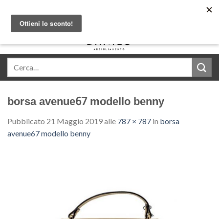
Skip
Acquista in comode rate con Klarna
to
content
0
borsa avenue67 modello benny
Pubblicato
21 Maggio 2019
alle
787 × 787
in
borsa
avenue67 modello benny