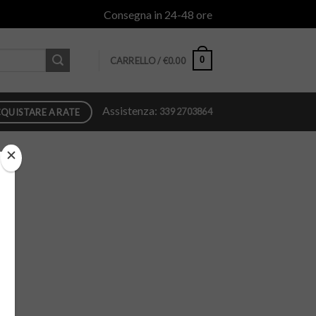
Consegna in 24-48 ore
0
CARRELLO /
€
0.00
Assistenza:
339 2703864
QUISTARE A RATE