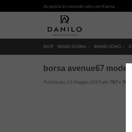
Skip
Acquista in comode rate con Klarna
to
content
SHOP
BRAND DONNA
BRAND UOMO
D
borsa avenue67 model
Pubblicato
21 Maggio 2019
alle
787 × 787