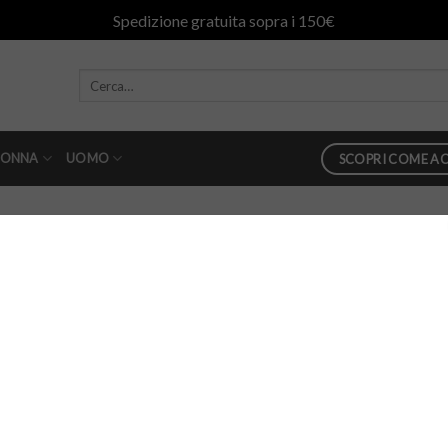
Spedizione gratuita sopra i 150€
ONNA
UOMO
SCOPRI COME AC
lo benny
in
borsa avenue67 modello benny