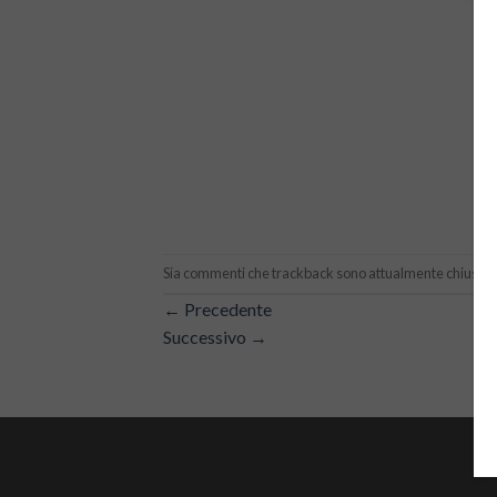
Sia commenti che trackback sono attualmente chiusi.
←
Precedente
Successivo
→