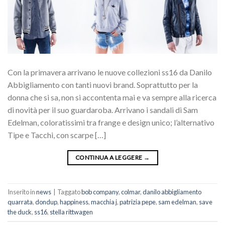
Con la primavera arrivano le nuove collezioni ss16 da Danilo
Abbigliamento con tanti nuovi brand. Soprattutto per la
donna che si sa, non si accontenta mai e va sempre alla ricerca
di novità per il suo guardaroba. Arrivano i sandali di Sam
Edelman, coloratissimi tra frange e design unico; l’alternativo
Tipe e Tacchi, con scarpe […]
CONTINUA A LEGGERE
→
Inserito in
news
|
Taggato
bob company
,
colmar
,
danilo abbigliamento
quarrata
,
dondup
,
happiness
,
macchia j
,
patrizia pepe
,
sam edelman
,
save
the duck
,
ss16
,
stella rittwagen