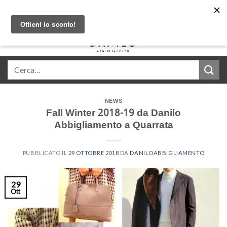
Skip
Acquista in comode rate con Klarna
to
content
0
NEWS
Fall Winter 2018-19 da Danilo
Abbigliamento a Quarrata
PUBBLICATO IL
29 OTTOBRE 2018
DA
DANILOABBIGLIAMENTO
29
Ott