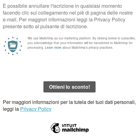
teva mancare l’eleganza del gentleman Tagliatore, Brian Dales, Mi
rs
e i costumi Mc2 e molti altri. Tra le novità Gran Sasso, Re Hash,
 della primavera estate 2017 di Danilo Abbigliamento!
Questo elemento è stato inserito in
news
. Aggiungilo ai
segnalibri
.
BIGLIAMENTO