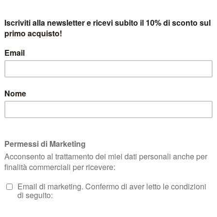
nilo Abbigliamento porta un’aria di novità. Rimangono solidi bra
 the Duck
, ma si aggiungono nuovi brand.
da donna troverete
American Vintage
, Fuck e un grande ritorno dal 
rete tra le novità assolute: Ash,
Steve Madden
, All Mustar, Kengs
le stravaganti Department 5, Semicouture, Jucca e molte altre.