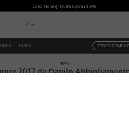
Spedizione gratuita sopra i 150€
ONNA
UOMO
SCOPRI COME AC
NEWS
mer 2017 da Danilo Abbigliamento
PUBBLICATO IL
3 MARZO 2017
DA
DANILOABBIGLIAMENTO