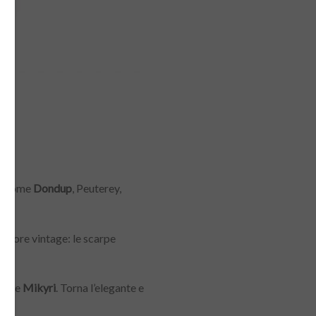
nd come
Dondup
, Peuterey,
sapore vintage: le scarpe
tar e
Mikyri
. Torna l’elegante e