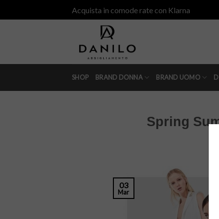
Skip
Acquista in comode rate con Klarna
to
content
SHOP
BRAND DONNA
BRAND UOMO
D
Spring Sum
03
Mar