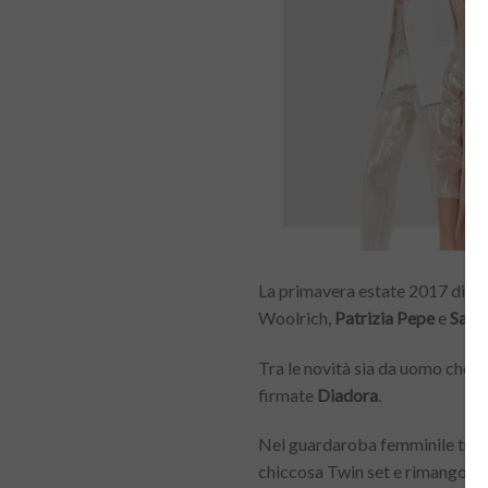
La primavera estate 2017 di Da
Woolrich,
Patrizia Pepe
e
Save
Tra le novità sia da uomo che 
firmate
Diadora
.
Nel guardaroba femminile trove
chiccosa Twin set e rimangono 