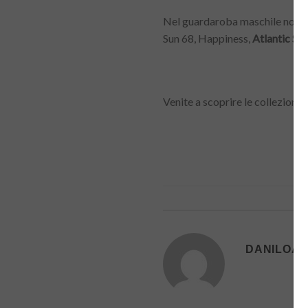
Nel guardaroba maschile non po
Sun 68, Happiness,
Atlantic Sta
Venite a scoprire le collezioni
DANILOAB