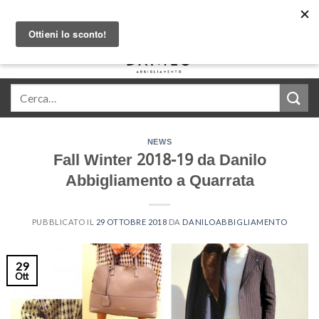
Skip
Acquista in comode rate con Klarna
to
content
0
NEWS
Fall Winter 2018-19 da Danilo
Abbigliamento a Quarrata
PUBBLICATO IL
29 OTTOBRE 2018
DA
DANILOABBIGLIAMENTO
29
Ott